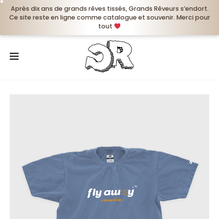
✦
✦
✦
✦
✦
✦
✦
✦
✦
✦
✦
✦
✦
✦
✦
✦
Après dix ans de grands rêves tissés, Grands Rêveurs s’endort.
Ce site reste en ligne comme catalogue et souvenir. Merci pour
r
tout