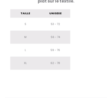
plat sur le textile.
TAILLE
UNISEXE
S
53 - 72
M
56 - 74
L
59 - 76
XL
62 - 78