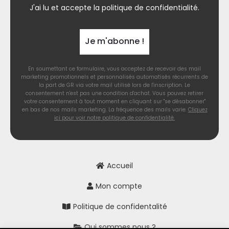
J'ai lu et accepte la
politique de confidentialité.
En soumettant ce formulaire, vous acceptez de recevoir des mail
marketing promotionnels et personnalisés automatisés récurrents de
la part de GR via votre mail utilisé lors de l'inscription. Le
consentement n'est pas une condition d'achat. Vous pouvez retirer
votre consentement à tout moment en cliquant sur "se désabonner"
en bas de nos mails marketing. La fréquence des mails varie.
Cliquez
ici pour voir notre politique de confidentialité.
Accueil
Mon compte
Politique de confidentalité
Qui sommes nous ?