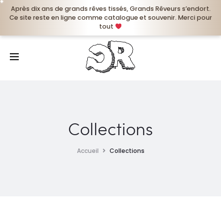
✦
✦
✦
✦
✦
✦
✦
✦
✦
✦
✦
✦
✦
✦
✦
✦
Après dix ans de grands rêves tissés, Grands Rêveurs s’endort.
Ce site reste en ligne comme catalogue et souvenir. Merci pour
r
tout
Collections
Accueil
Collections